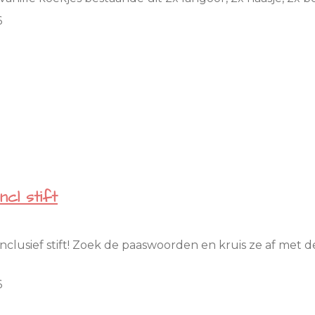
6
cl stift
inclusief stift! Zoek de paaswoorden en kruis ze af met d
6