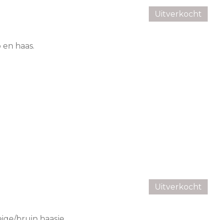
Uitverkocht
p en haas.
Uitverkocht
eige/bruin haasje.