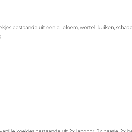
oekjes bestaande uit een ei, bloem, wortel, kuiken, schaa
6
 vanille koekjes bestaande uit 2x langoor, 2x haasje, 2x b