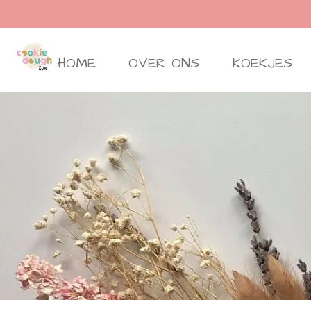
Ga
direct
naar
HOME
OVER ONS
KOEKJES
de
hoofdinhoud