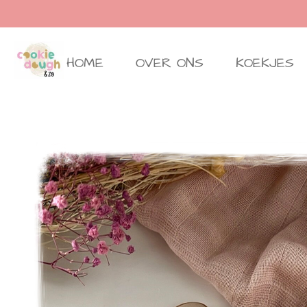
Ga
direct
naar
HOME
OVER ONS
KOEKJES
de
hoofdinhoud