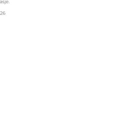
asje.
026