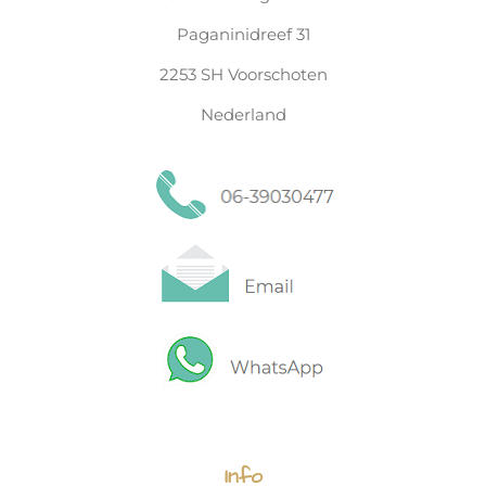
o
r
k
a
Paganinidreef 31
m
2253 SH Voorschoten
Nederland
Info