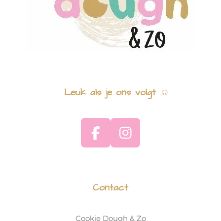
Leuk als je ons volgt
☺
F
I
a
n
c
s
e
t
Contact
b
a
o
g
Cookie Dough & Zo