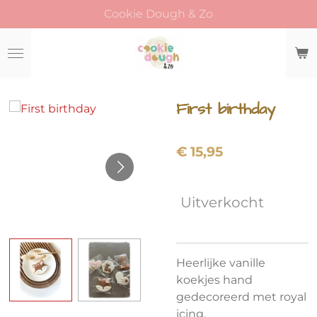
Cookie Dough & Zo
Ga
direct
naar
de
hoofdinhoud
First birthday
€ 15,95
Uitverkocht
Heerlijke vanille
koekjes hand
gedecoreerd met royal
icing.